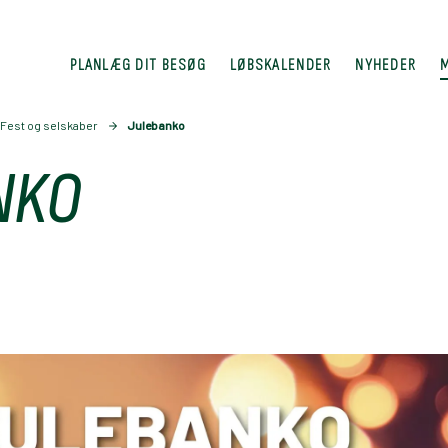
PLANLÆG DIT BESØG
LØBSKALENDER
NYHEDER
Fest og selskaber
Julebanko
NKO