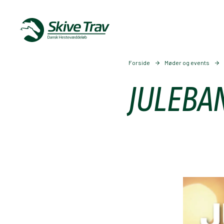
Forside
Møder og events
JULEBA