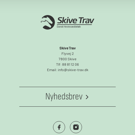
Skive Trav
Flyvej 2
7800 Skive
Tlf: 88 81 12 06
Email: info@skive-trav.dk
Nyhedsbrev
Vil du høre om mere om BioCirc Trav Arenas
events og få gode tilbud i indbakken?
https://www.facebook.com/skivetrav
https://www.instagram.com/skivet