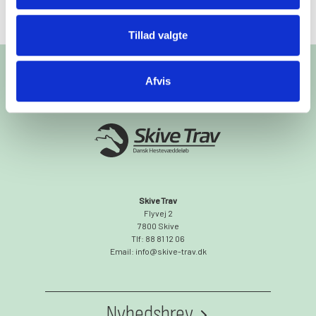
Køb billet
Tillad valgte
Afvis
Skive Trav
Flyvej 2
7800 Skive
Tlf: 88 81 12 06
Email: info@skive-trav.dk
Nyhedsbrev