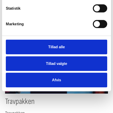
Mad og drikke
Statistik
Mad og drikke
Marketing
Læs mere
Tillad alle
Tillad valgte
Afvis
Travpakken
Travpakken