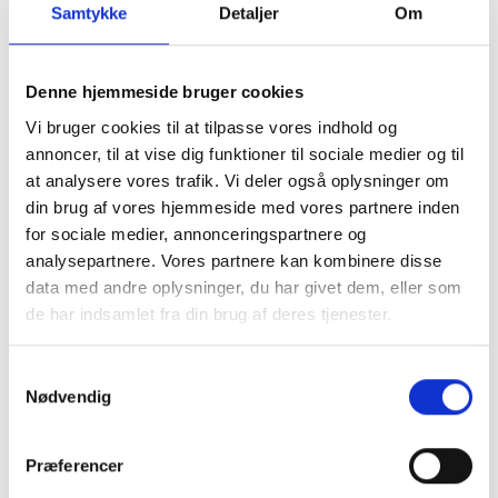
Samtykke
Detaljer
Om
(Travpakken kan købes i Tickster)
Køb billetter her
Denne hjemmeside bruger cookies
Vi bruger cookies til at tilpasse vores indhold og
annoncer, til at vise dig funktioner til sociale medier og til
PLANLÆG DIT BESØG
at analysere vores trafik. Vi deler også oplysninger om
din brug af vores hjemmeside med vores partnere inden
for sociale medier, annonceringspartnere og
analysepartnere. Vores partnere kan kombinere disse
data med andre oplysninger, du har givet dem, eller som
de har indsamlet fra din brug af deres tjenester.
Du kan læse mere om vores behandling af
Samtykkevalg
personoplysninger i vores privatlivspolitik, som du
Nødvendig
finder
her
.
Præferencer