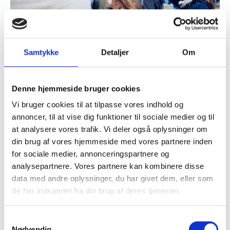
Samtykke
Detaljer
Om
Denne hjemmeside bruger cookies
Taroks Fødselsdagsløb på Skive Trav
byder på en oplevelse, hvor
Vi bruger cookies til at tilpasse vores indhold og
annoncer, til at vise dig funktioner til sociale medier og til
travsporten kommer helt tæt på.
at analysere vores trafik. Vi deler også oplysninger om
Stemningen langs banen, lyden af
din brug af vores hjemmeside med vores partnere inden
hove og fællesskabet blandt publikum
for sociale medier, annonceringspartnere og
skaber rammen for en dag, der kan
analysepartnere. Vores partnere kan kombinere disse
nydes i dit eget tempo.
data med andre oplysninger, du har givet dem, eller som
de har indsamlet fra din brug af deres tjenester.
Der er mulighed for at kombinere
Du kan læse mere om vores behandling af
løbene med god mad og kolde drikke,
Samtykkevalg
personoplysninger i vores privatlivspolitik, som du
Nødvendig