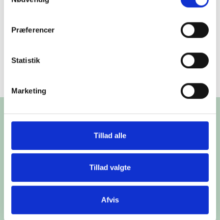
mens du følger løbene fra
finder
her
.
tilskuerpladserne.
Præferencer
Dagens løbsprogram
Statistik
Køb billetter
Marketing
Tillad alle
Tillad valgte
Afvis
Skive Trav
Flyvej 2