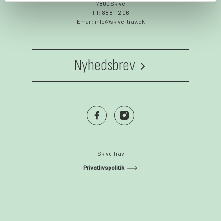
7800 Skive
Tlf: 88 81 12 06
Email: info@skive-trav.dk
Nyhedsbrev
Vil du høre om mere om BioCirc Trav Arenas
events og få gode tilbud i indbakken?
https://www.facebook.com/skivetrav
https://www.instagram.com/skivet
NYHEDSBREV
Skive Trav
Privatlivspolitik