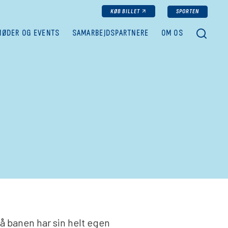
KØB BILLET
SPORTEN
SØG
MØDER OG EVENTS
SAMARBEJDSPARTNERE
OM OS
å banen har sin helt egen