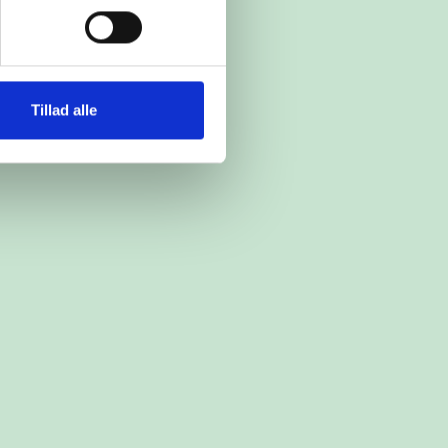
Tillad alle
rav/