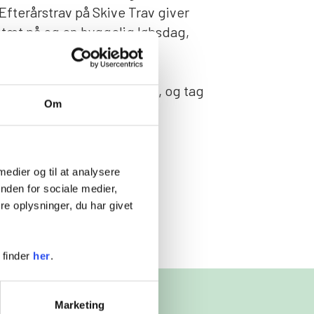
Efterårstrav på Skive Trav giver
b tæt på og en hyggelig løbsdag,
des i dit eget tempo.
øbene med mad og drikke, og tag
Om
er eller familie med.
 oktober
l. 15.45
 medier og til at analysere
nden for sociale medier,
er
e oplysninger, du har givet
 finder
her
.
Marketing