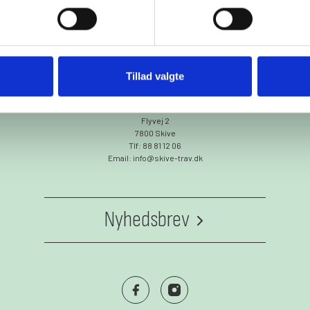
Tillad valgte
Skive Trav
Flyvej 2
7800 Skive
Tlf: 88 81 12 06
Email: info@skive-trav.dk
Nyhedsbrev
Vil du høre om mere om BioCirc Trav Arenas
events og få gode tilbud i indbakken?
https://www.facebook.com/skivetrav
https://www.instagram.com/skivet