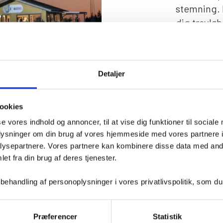
stemning. 
dig travlø
der kan ny
Kombinér l
Detaljer
gerne venn
Fredag 30.
ookies
Første løb k
se vores indhold og annoncer, til at vise dig funktioner til sociale
oplysninger om din brug af vores hjemmeside med vores partnere i
Køb billetter h
ysepartnere. Vores partnere kan kombinere disse data med andr
et fra din brug af deres tjenester.
handling af personoplysninger i vores privatlivspolitik, som du
Præferencer
Statistik